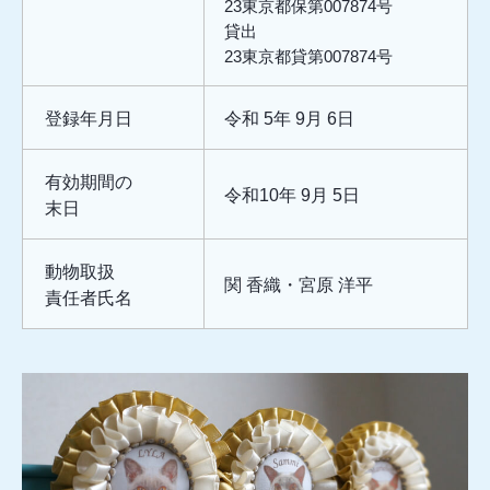
23東京都保第007874号
貸出
23東京都貸第007874号
登録年月日
令和 5年 9月 6日
有効期間の
令和10年 9月 5日
末日
動物取扱
関 香織・宮原 洋平
責任者氏名