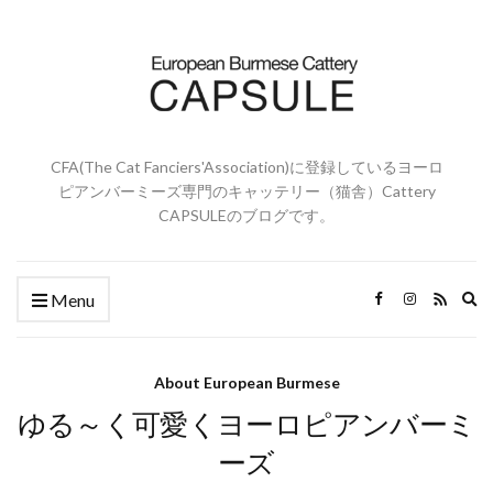
CFA(The Cat Fanciers'Association)に登録しているヨーロ
ピアンバーミーズ専門のキャッテリー（猫舎）Cattery
CAPSULEのブログです。
Ex
Menu
se
fo
About European Burmese
ゆる～く可愛くヨーロピアンバーミ
ーズ