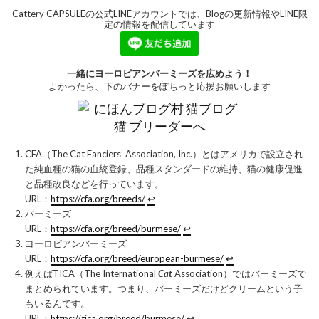
Cattery CAPSULEの公式LINEアカウントでは、Blogの更新情報やLINE限
定の情報を配信しています
一緒にヨーロピアンバーミーズを広めよう！
よかったら、下のバナーをぽちっと応援お願いします
CFA（The Cat Fanciers’ Association, Inc.）とはアメリカで設立され
た純血種の猫の血統登録、品種スタンダードの維持、猫の健康促進
と品種改良などを行っています。
URL：
https://cfa.org/breeds/
↩︎
バーミーズ
URL：
https://cfa.org/breed/burmese/
↩︎
ヨーロピアンバーミーズ
URL：
https://cfa.org/breed/european-burmese/
↩︎
例えばTICA（The International
Cat
Association）ではバーミーズで
まとめられています。つまり、バーミーズだけどクリームという子
もいるんです。
URL：
https://tica.org/breed/burmese/
↩︎