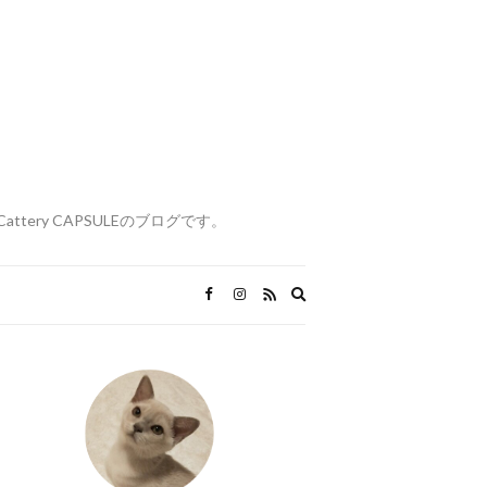
attery CAPSULEのブログです。
Expand
search
form