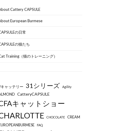
About Cattery CAPSULE
About European Burmese
CAPSULEの日常
CAPSULEの猫たち
Cat Training（猫のトレーニング）
31シリーズ
#キャッテリー
Agility
CatteryCAPSULE
ALMOND
CFAキャットショー
CHARLOTTE
CREAM
CHOCOLATE
EUROPEANBURMESE
FAQ