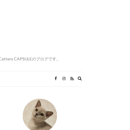
attery CAPSULEのブログです。
Expand
search
form