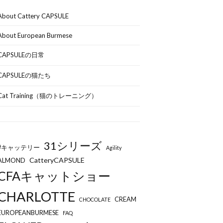
About Cattery CAPSULE
About European Burmese
CAPSULEの日常
CAPSULEの猫たち
Cat Training（猫のトレーニング）
31シリーズ
#キャッテリー
Agility
CatteryCAPSULE
ALMOND
CFAキャットショー
CHARLOTTE
CREAM
CHOCOLATE
EUROPEANBURMESE
FAQ