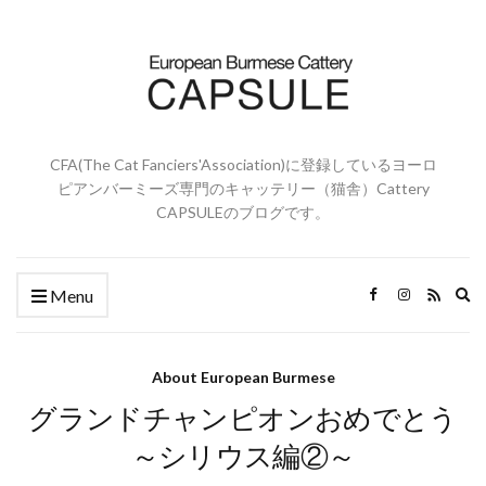
CFA(The Cat Fanciers'Association)に登録しているヨーロ
ピアンバーミーズ専門のキャッテリー（猫舎）Cattery
CAPSULEのブログです。
Ex
Menu
se
fo
About European Burmese
グランドチャンピオンおめでとう
～シリウス編②～